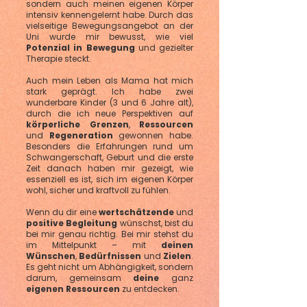
sondern auch meinen eigenen Körper
intensiv kennengelernt habe. Durch das
vielseitige Bewegungsangebot an der
Uni wurde mir bewusst, wie viel
Potenzial in Bewegung
und gezielter
Therapie steckt.
Auch mein Leben als Mama hat mich
stark geprägt. Ich habe zwei
wunderbare Kinder (3 und 6 Jahre alt),
durch die ich neue Perspektiven auf
körperliche Grenzen
,
Ressourcen
und
Regeneration
gewonnen habe.
Besonders die Erfahrungen rund um
Schwangerschaft, Geburt und die erste
Zeit danach haben mir gezeigt, wie
essenziell es ist, sich im eigenen Körper
wohl, sicher und kraftvoll zu fühlen.
Wenn du dir eine
wertschätzende
und
positive Begleitung
wünschst, bist du
bei mir genau richtig. Bei mir stehst du
im Mittelpunkt – mit
deinen
Wünschen
,
Bedürfnissen
und
Zielen
.
Es geht nicht um Abhängigkeit, sondern
darum, gemeinsam
deine
ganz
eigenen Ressourcen
zu entdecken.