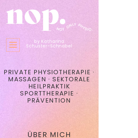
by Katharina
Schuster-Schnabel
PRIVATE PHYSIOTHERAPIE ·
MASSAGEN · SEKTORALE
HEILPRAKTIK
SPORTTHERAPIE ·
PRÄVENTION
ÜBER MICH